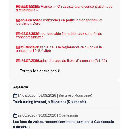
Réseau Scania France : « On assiste à une concentration des
06/08/2026
distributeurs »
Geodis en passe d’absorber en partie le transporteur et
05/08/2026
logisticien Deret
Incendies majeurs : une aide financière aux salariés du
05/08/2026
transport sinistrés
Carburant biogaz : la hausse réglementaire du prix à la
05/08/2026
pompe de 10 % évitée
Chronotachygraphe : l’usage du ticket d’anomalie (Art. 12)
24/07/2026
Toutes les actualités
Agenda
14/08/2026 - 16/08/2026 | Bucarest (Roumanie)
Truck tuning festival, à Bucarest (Roumanie)
29/08/2026 - 30/08/2026 | Guerlesquin
Les fous du volant, rassemblement de camions à Guerlesquin
(Finistère)