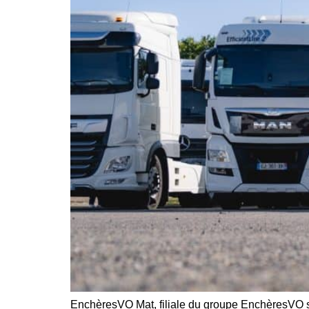
EnchèresVO Mat, filiale du groupe EnchèresVO sp