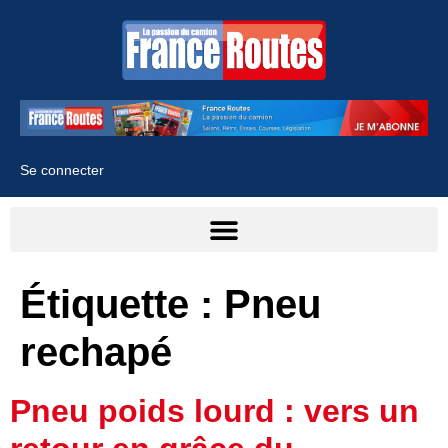
Se connecter
Étiquette :
Pneu
rechapé
Pneu poids lourd : vers un