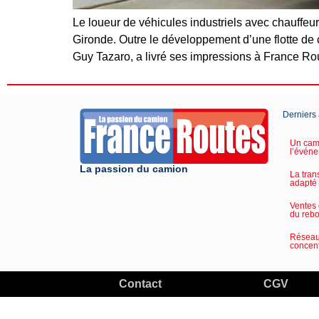
Le loueur de véhicules industriels avec chauffeu
Gironde. Outre le développement d’une flotte de c
Guy Tazaro, a livré ses impressions à France Ro
Derniers 
Un cami
l’événe
La passion du camion
La tran
adapté
Ventes 
du reb
Réseau 
concent
Contact
CGV