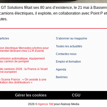
r GT Solutions fêtait ses 80 ans d’existence, le 21 mai à Bassen
amions électriques, il exploite, en collaboration avec Point P e
utes.
articles
S’abonner au magazine
Toutes les actualités
on électrique Mercedes eActros pour
mentiel itinérant chez LCR-Events
Contactez-nous
smission automatique, équipement
 au camion de pompier
Emploi et formation
de camions 2026 : la France à l’écart
Agenda
ond européen
Barèmes
Scania France : « On assiste à une
ration des distributeurs »
Gérer les cookies
CGU
2026 ©
Agence SW
pour Alaloop Media