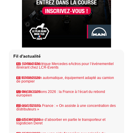
Fil d'actualité
Un camion électrique Mercedes eActros pour l’événementiel
07/08/2026
itinérant chez LCR-Events
La transmission automatique, équipement adapté au camion
07/08/2026
de pompier
Ventes de camions 2026 : la France à l’écart du rebond
06/08/2026
européen
Réseau Scania France : « On assiste à une concentration des
06/08/2026
distributeurs »
Geodis en passe d’absorber en partie le transporteur et
05/08/2026
logisticien Deret