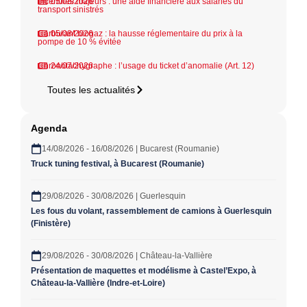
Incendies majeurs : une aide financière aux salariés du
05/08/2026
transport sinistrés
Carburant biogaz : la hausse réglementaire du prix à la
05/08/2026
pompe de 10 % évitée
Chronotachygraphe : l’usage du ticket d’anomalie (Art. 12)
24/07/2026
Toutes les actualités
Agenda
14/08/2026 - 16/08/2026 | Bucarest (Roumanie)
Truck tuning festival, à Bucarest (Roumanie)
29/08/2026 - 30/08/2026 | Guerlesquin
Les fous du volant, rassemblement de camions à Guerlesquin
(Finistère)
29/08/2026 - 30/08/2026 | Château-la-Vallière
Présentation de maquettes et modélisme à Castel’Expo, à
Château-la-Vallière (Indre-et-Loire)