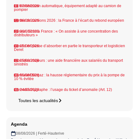
La transmission automatique, équipement adapté au camion de
07/08/2026
pompier
Ventes de camions 2026 : la France à l’écart du rebond européen
06/08/2026
Réseau Scania France : « On assiste à une concentration des
06/08/2026
distributeurs »
Geodis en passe d’absorber en partie le transporteur et logisticien
05/08/2026
Deret
Incendies majeurs : une aide financière aux salariés du transport
05/08/2026
sinistrés
Carburant biogaz : la hausse réglementaire du prix à la pompe de
05/08/2026
10 % évitée
Chronotachygraphe : l’usage du ticket d’anomalie (Art. 12)
24/07/2026
Toutes les actualités
Agenda
08/08/2026 | Ferté-Hauterive