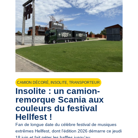
CAMION DÉCORÉ
,
INSOLITE
,
TRANSPORTEUR
Insolite : un camion-
remorque Scania aux
couleurs du festival
Hellfest !
Fan de longue date du célèbre festival de musiques
extrêmes Hellfest, dont l'édition 2026 démarre ce jeudi
18 juin et fait péter les baffles jusqu'au