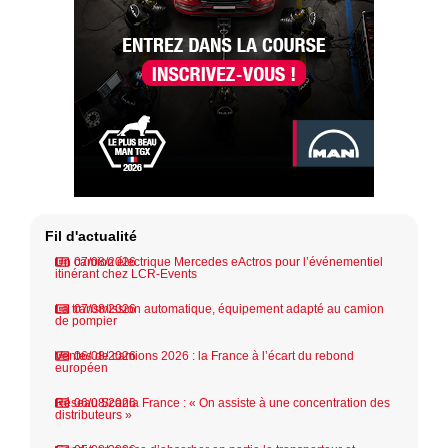
Fil d'actualité
Un camion électrique Mercedes eActros pour l’événementiel
07/08/2026
itinérant chez LCR-Events
La transmission automatique, équipement adapté au camion
07/08/2026
de pompier
Ventes de camions 2026 : la France à l’écart du rebond
06/08/2026
européen
Réseau Scania France : « On assiste à une concentration des
06/08/2026
distributeurs »