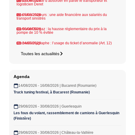
Geodis en passe d’absorber en partie le transporteur et
05/08/2026
logisticien Deret
Incendies majeurs : une aide financière aux salariés du
05/08/2026
transport sinistrés
Carburant biogaz : la hausse réglementaire du prix à la
05/08/2026
pompe de 10 % évitée
Chronotachygraphe : l’usage du ticket d’anomalie (Art. 12)
24/07/2026
Toutes les actualités
Agenda
14/08/2026 - 16/08/2026 | Bucarest (Roumanie)
Truck tuning festival, à Bucarest (Roumanie)
29/08/2026 - 30/08/2026 | Guerlesquin
Les fous du volant, rassemblement de camions à Guerlesquin
(Finistère)
29/08/2026 - 30/08/2026 | Château-la-Vallière