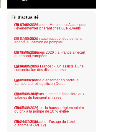
Fil d'actualité
Un camion électrique Mercedes eActros pour
07/08/2026
l’événementiel itinérant chez LCR-Events
La transmission automatique, équipement
07/08/2026
adapté au camion de pompier
Ventes de camions 2026 : la France à l’écart
06/08/2026
du rebond européen
Réseau Scania France : « On assiste à une
06/08/2026
6
concentration des distributeurs »
Geodis en passe d’absorber en partie le
05/08/2026
transporteur et logisticien Deret
Incendies majeurs : une aide financière aux
05/08/2026
salariés du transport sinistrés
Carburant biogaz : la hausse réglementaire
05/08/2026
du prix à la pompe de 10 % évitée
Chronotachygraphe : l’usage du ticket
24/07/2026
d’anomalie (Art. 12)