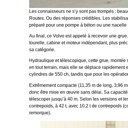
Les connaisseurs ne s’y sont pas trompés : be
Routes. Ou des réponses crédibles. Les stabilisat
préparé pour une pompe à béton ou une nacelle é
Au final, ce Volvo est appelé à recevoir une gru
tourelle, cabine et moteur indépendant, plus pré
sa catégorie.
Hydraulique et télescopique, cette grue, montée 
en tout terrain, mais elle se déplace rapidement 
cylindres de 550 ch, tandis que pour les opération
Extrêmement compacte (11,35 m de long, 3,96 m de
donc être mise en œuvre sans délai. Sa capacité 
télescoper jusqu’à 40 m. Selon les versions et le
contrepoids, à 42 t, avec 10,2 t de contrepoids (
remorque).