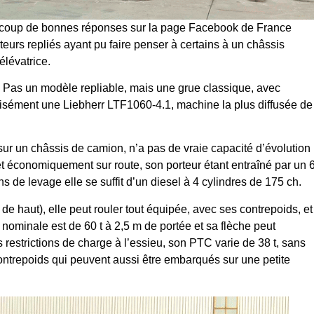
aucoup de bonnes réponses sur la page Facebook de France
eurs repliés ayant pu faire penser à certains à un châssis
lévatrice.
e. Pas un modèle repliable, mais une grue classique, avec
cisément une Liebherr LTF1060-4.1, machine la plus diffusée de
sur un châssis de camion, n’a pas de vraie capacité d’évolution
et économiquement sur route, son porteur étant entraîné par un 
s de levage elle se suffit d’un diesel à 4 cylindres de 175 ch.
 haut), elle peut rouler tout équipée, avec ses contrepoids, et
nominale est de 60 t à 2,5 m de portée et sa flèche peut
s restrictions de charge à l’essieu, son PTC varie de 38 t, sans
contrepoids qui peuvent aussi être embarqués sur une petite