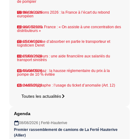
de pompier
Ventes de camions 2026 : la France à l’écart du rebond
06/08/2026
européen
Réseau Scania France : « On assiste à une concentration des
06/08/2026
distributeurs »
Geodis en passe d’absorber en partie le transporteur et
05/08/2026
logisticien Deret
Incendies majeurs : une aide financière aux salariés du
05/08/2026
transport sinistrés
Carburant biogaz : la hausse réglementaire du prix à la
05/08/2026
pompe de 10 % évitée
Chronotachygraphe : l’usage du ticket d’anomalie (Art. 12)
24/07/2026
Toutes les actualités
Agenda
08/08/2026 | Ferté-Hauterive
Premier rassemblement de camions de La Ferté Hauterive
(Allier)