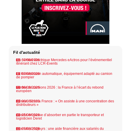
Fil d'actualité
Un camion électrique Mercedes eActros pour l’événementiel
07/08/2026
itinérant chez LCR-Events
La transmission automatique, équipement adapté au camion
07/08/2026
de pompier
Ventes de camions 2026 : la France à l’écart du rebond
06/08/2026
européen
Réseau Scania France : « On assiste à une concentration des
06/08/2026
distributeurs »
Geodis en passe d’absorber en partie le transporteur et
05/08/2026
logisticien Deret
Incendies majeurs : une aide financière aux salariés du
05/08/2026