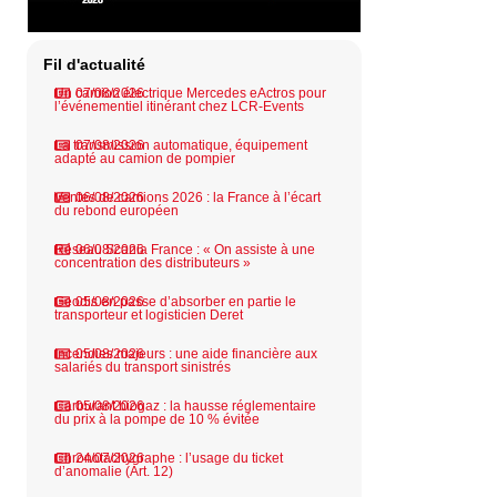
Fil d'actualité
Un camion électrique Mercedes eActros pour
07/08/2026
l’événementiel itinérant chez LCR-Events
La transmission automatique, équipement
07/08/2026
adapté au camion de pompier
Ventes de camions 2026 : la France à l’écart
06/08/2026
du rebond européen
Réseau Scania France : « On assiste à une
06/08/2026
concentration des distributeurs »
Geodis en passe d’absorber en partie le
05/08/2026
transporteur et logisticien Deret
Incendies majeurs : une aide financière aux
05/08/2026
salariés du transport sinistrés
Carburant biogaz : la hausse réglementaire
05/08/2026
du prix à la pompe de 10 % évitée
Chronotachygraphe : l’usage du ticket
24/07/2026
d’anomalie (Art. 12)