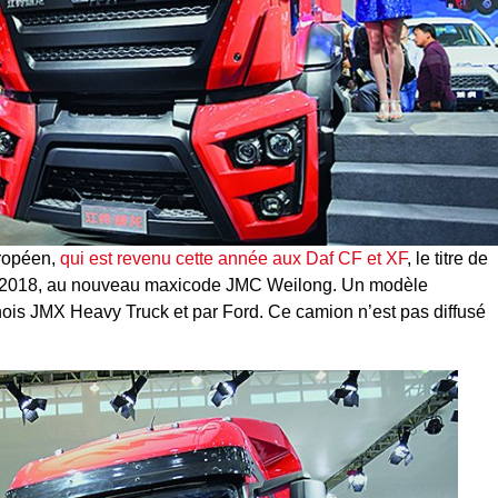
uropéen,
qui est revenu cette année aux Daf CF et XF
, le titre de
ur 2018, au nouveau maxicode JMC Weilong. Un modèle
nois JMX Heavy Truck et par Ford. Ce camion n’est pas diffusé