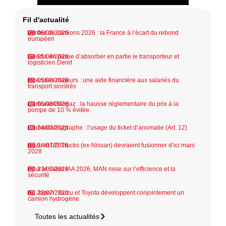
Fil d'actualité
Ventes de camions 2026 : la France à l’écart du rebond
06/08/2026
européen
Geodis en passe d’absorber en partie le transporteur et
05/08/2026
logisticien Deret
Incendies majeurs : une aide financière aux salariés du
05/08/2026
transport sinistrés
Carburant biogaz : la hausse réglementaire du prix à la
05/08/2026
pompe de 10 % évitée
Chronotachygraphe : l’usage du ticket d’anomalie (Art. 12)
24/07/2026
Isuzu et UD Trucks (ex-Nissan) devraient fusionner d’ici mars
24/07/2026
2028
Pour le salon IAA 2026, MAN mise sur l’efficience et la
23/07/2026
sécurité
Au Japon : Isuzu et Toyota développent conjointement un
22/07/2026
camion hydrogène
Toutes les actualités