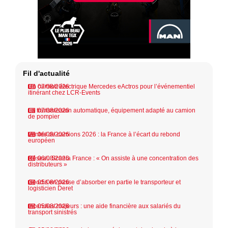
Fil d'actualité
Un camion électrique Mercedes eActros pour l’événementiel
07/08/2026
itinérant chez LCR-Events
La transmission automatique, équipement adapté au camion
07/08/2026
de pompier
Ventes de camions 2026 : la France à l’écart du rebond
06/08/2026
européen
Réseau Scania France : « On assiste à une concentration des
06/08/2026
distributeurs »
Geodis en passe d’absorber en partie le transporteur et
05/08/2026
logisticien Deret
Incendies majeurs : une aide financière aux salariés du
05/08/2026
transport sinistrés