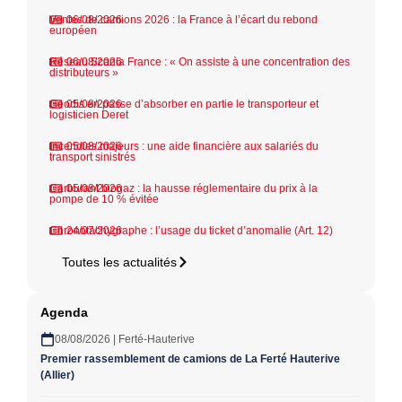
Ventes de camions 2026 : la France à l’écart du rebond
06/08/2026
européen
Réseau Scania France : « On assiste à une concentration des
06/08/2026
distributeurs »
Geodis en passe d’absorber en partie le transporteur et
05/08/2026
logisticien Deret
Incendies majeurs : une aide financière aux salariés du
05/08/2026
transport sinistrés
Carburant biogaz : la hausse réglementaire du prix à la
05/08/2026
pompe de 10 % évitée
Chronotachygraphe : l’usage du ticket d’anomalie (Art. 12)
24/07/2026
Toutes les actualités
Agenda
08/08/2026 | Ferté-Hauterive
Premier rassemblement de camions de La Ferté Hauterive
(Allier)