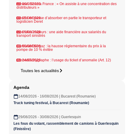
Réseau Scania France : « On assiste à une concentration des
06/08/2026
distributeurs »
Geodis en passe d’absorber en partie le transporteur et
05/08/2026
logisticien Deret
Incendies majeurs : une aide financière aux salariés du
05/08/2026
transport sinistrés
Carburant biogaz : la hausse réglementaire du prix à la
05/08/2026
pompe de 10 % évitée
Chronotachygraphe : l’usage du ticket d’anomalie (Art. 12)
24/07/2026
Toutes les actualités
Agenda
14/08/2026 - 16/08/2026 | Bucarest (Roumanie)
Truck tuning festival, à Bucarest (Roumanie)
29/08/2026 - 30/08/2026 | Guerlesquin
Les fous du volant, rassemblement de camions à Guerlesquin
(Finistère)