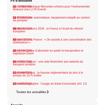
Fil d'actualité
Un camion électrique Mercedes eActros pour l’événementiel
07/08/2026
itinérant chez LCR-Events
La transmission automatique, équipement adapté au camion
07/08/2026
de pompier
Ventes de camions 2026 : la France à l’écart du rebond
06/08/2026
européen
Réseau Scania France : « On assiste à une concentration des
06/08/2026
distributeurs »
Geodis en passe d’absorber en partie le transporteur et
05/08/2026
logisticien Deret
Incendies majeurs : une aide financière aux salariés du
05/08/2026
transport sinistrés
Carburant biogaz : la hausse réglementaire du prix à la
05/08/2026
pompe de 10 % évitée
Chronotachygraphe : l’usage du ticket d’anomalie (Art. 12)
24/07/2026
Toutes les actualités