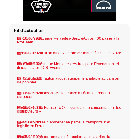
Fil d'actualité
Le camion électrique Mercedes-Benz eActros 400 passe à la
10/08/2026
ProCabin
Rebond de l’inflation du gazole professionnel à fin juillet 2026
10/08/2026
Un camion électrique Mercedes eActros pour l’événementiel
07/08/2026
itinérant chez LCR-Events
La transmission automatique, équipement adapté au camion
07/08/2026
de pompier
Ventes de camions 2026 : la France à l’écart du rebond
06/08/2026
européen
Réseau Scania France : « On assiste à une concentration des
06/08/2026
distributeurs »
Geodis en passe d’absorber en partie le transporteur et
05/08/2026
logisticien Deret
Incendies majeurs : une aide financière aux salariés du
05/08/2026