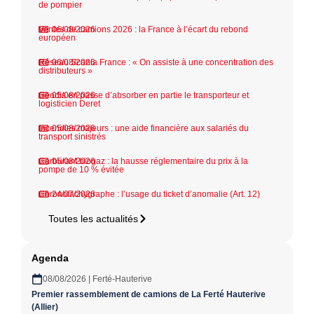
de pompier
Ventes de camions 2026 : la France à l’écart du rebond
06/08/2026
européen
Réseau Scania France : « On assiste à une concentration des
06/08/2026
distributeurs »
Geodis en passe d’absorber en partie le transporteur et
05/08/2026
logisticien Deret
Incendies majeurs : une aide financière aux salariés du
05/08/2026
transport sinistrés
Carburant biogaz : la hausse réglementaire du prix à la
05/08/2026
pompe de 10 % évitée
Chronotachygraphe : l’usage du ticket d’anomalie (Art. 12)
24/07/2026
Toutes les actualités
Agenda
08/08/2026 | Ferté-Hauterive
Premier rassemblement de camions de La Ferté Hauterive
(Allier)