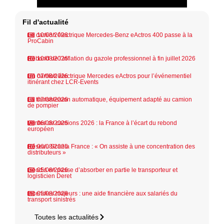
Fil d'actualité
Le camion électrique Mercedes-Benz eActros 400 passe à la
10/08/2026
ProCabin
Rebond de l’inflation du gazole professionnel à fin juillet 2026
10/08/2026
Un camion électrique Mercedes eActros pour l’événementiel
07/08/2026
itinérant chez LCR-Events
La transmission automatique, équipement adapté au camion
07/08/2026
de pompier
Ventes de camions 2026 : la France à l’écart du rebond
06/08/2026
européen
Réseau Scania France : « On assiste à une concentration des
06/08/2026
distributeurs »
Geodis en passe d’absorber en partie le transporteur et
05/08/2026
logisticien Deret
Incendies majeurs : une aide financière aux salariés du
05/08/2026
transport sinistrés
Toutes les actualités