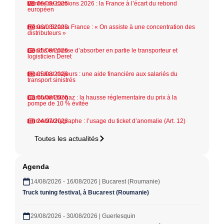
Ventes de camions 2026 : la France à l’écart du rebond
06/08/2026
européen
Réseau Scania France : « On assiste à une concentration des
06/08/2026
distributeurs »
Geodis en passe d’absorber en partie le transporteur et
05/08/2026
logisticien Deret
Incendies majeurs : une aide financière aux salariés du
05/08/2026
transport sinistrés
Carburant biogaz : la hausse réglementaire du prix à la
05/08/2026
pompe de 10 % évitée
Chronotachygraphe : l’usage du ticket d’anomalie (Art. 12)
24/07/2026
Toutes les actualités
Agenda
14/08/2026 - 16/08/2026 | Bucarest (Roumanie)
Truck tuning festival, à Bucarest (Roumanie)
29/08/2026 - 30/08/2026 | Guerlesquin