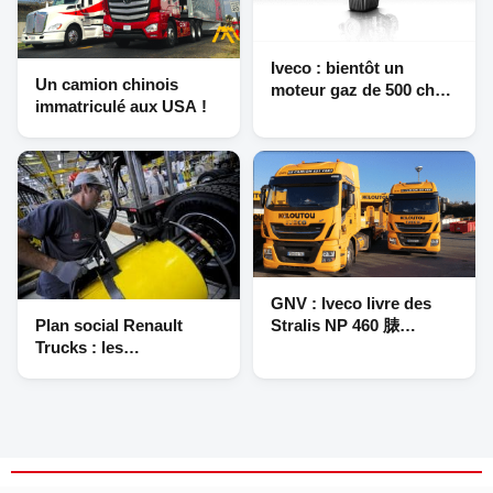
Iveco : bientôt un
Un camion chinois
moteur gaz de 500 ch
immatriculé aux USA !
pour le Stralis NP
GNV : Iveco livre des
Stralis NP 460 脿
Plan social Renault
Kiloutou
Trucks : les
négociations
suspendues jusqu’au
1er juillet