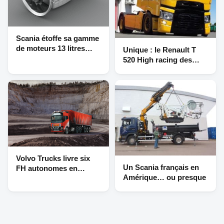
Scania étoffe sa gamme
de moteurs 13 litres
Unique : le Renault T
avec une version 540 ch
520 High racing des
Transports Clermont à
Briollay (49)
Volvo Trucks livre six
Un Scania français en
FH autonomes en
Amérique… ou presque
Norvège