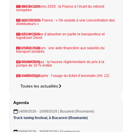
Ventes de camions 2026 : la France à l’écart du rebond
06/08/2026
européen
Réseau Scania France : « On assiste à une concentration des
06/08/2026
distributeurs »
Geodis en passe d’absorber en partie le transporteur et
05/08/2026
logisticien Deret
Incendies majeurs : une aide financière aux salariés du
05/08/2026
transport sinistrés
Carburant biogaz : la hausse réglementaire du prix à la
05/08/2026
pompe de 10 % évitée
Chronotachygraphe : l’usage du ticket d’anomalie (Art. 12)
24/07/2026
Toutes les actualités
Agenda
14/08/2026 - 16/08/2026 | Bucarest (Roumanie)
Truck tuning festival, à Bucarest (Roumanie)
29/08/2026 - 30/08/2026 | Guerlesquin