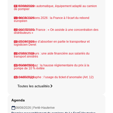
La transmission automatique, équipement adapté au camion
07/08/2026
de pompier
Ventes de camions 2026 : la France à l’écart du rebond
06/08/2026
européen
Réseau Scania France : « On assiste à une concentration des
06/08/2026
distributeurs »
Geodis en passe d’absorber en partie le transporteur et
05/08/2026
logisticien Deret
Incendies majeurs : une aide financière aux salariés du
05/08/2026
transport sinistrés
Carburant biogaz : la hausse réglementaire du prix à la
05/08/2026
pompe de 10 % évitée
Chronotachygraphe : l’usage du ticket d’anomalie (Art. 12)
24/07/2026
Toutes les actualités
Agenda
08/08/2026 | Ferté-Hauterive