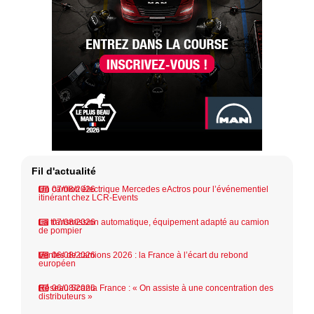
Fil d'actualité
Un camion électrique Mercedes eActros pour l’événementiel
07/08/2026
itinérant chez LCR-Events
La transmission automatique, équipement adapté au camion
07/08/2026
de pompier
Ventes de camions 2026 : la France à l’écart du rebond
06/08/2026
européen
Réseau Scania France : « On assiste à une concentration des
06/08/2026
distributeurs »