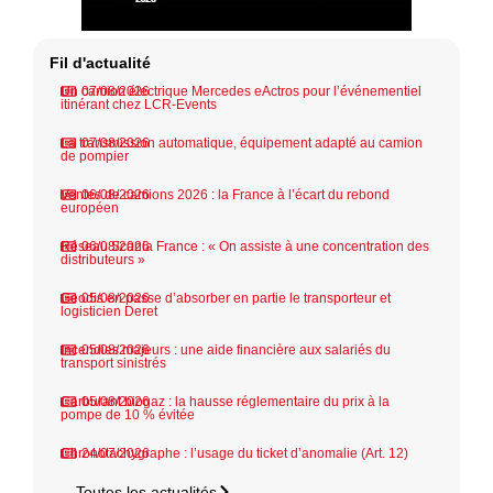
Fil d'actualité
Un camion électrique Mercedes eActros pour l’événementiel
07/08/2026
itinérant chez LCR-Events
La transmission automatique, équipement adapté au camion
07/08/2026
de pompier
Ventes de camions 2026 : la France à l’écart du rebond
06/08/2026
européen
Réseau Scania France : « On assiste à une concentration des
06/08/2026
distributeurs »
Geodis en passe d’absorber en partie le transporteur et
05/08/2026
logisticien Deret
Incendies majeurs : une aide financière aux salariés du
05/08/2026
transport sinistrés
Carburant biogaz : la hausse réglementaire du prix à la
05/08/2026
pompe de 10 % évitée
Chronotachygraphe : l’usage du ticket d’anomalie (Art. 12)
24/07/2026
Toutes les actualités