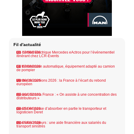
Fil d'actualité
Un camion électrique Mercedes eActros pour l’événementiel
07/08/2026
itinérant chez LCR-Events
La transmission automatique, équipement adapté au camion
07/08/2026
de pompier
Ventes de camions 2026 : la France à l’écart du rebond
06/08/2026
européen
Réseau Scania France : « On assiste à une concentration des
06/08/2026
distributeurs »
Geodis en passe d’absorber en partie le transporteur et
05/08/2026
logisticien Deret
Incendies majeurs : une aide financière aux salariés du
05/08/2026
transport sinistrés