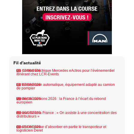
Fil d'actualité
Un camion électrique Mercedes eActros pour l’événementiel
07/08/2026
itinérant chez LCR-Events
La transmission automatique, équipement adapté au camion
07/08/2026
de pompier
Ventes de camions 2026 : la France à l’écart du rebond
06/08/2026
européen
Réseau Scania France : « On assiste à une concentration des
06/08/2026
distributeurs »
Geodis en passe d’absorber en partie le transporteur et
05/08/2026
logisticien Deret