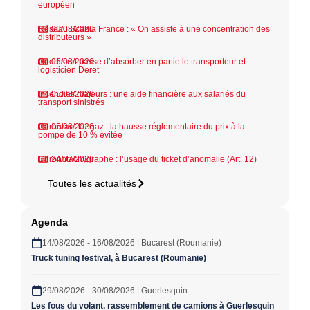
européen
Réseau Scania France : « On assiste à une concentration des
06/08/2026
distributeurs »
Geodis en passe d’absorber en partie le transporteur et
05/08/2026
logisticien Deret
Incendies majeurs : une aide financière aux salariés du
05/08/2026
transport sinistrés
Carburant biogaz : la hausse réglementaire du prix à la
05/08/2026
pompe de 10 % évitée
Chronotachygraphe : l’usage du ticket d’anomalie (Art. 12)
24/07/2026
Toutes les actualités
Agenda
14/08/2026 - 16/08/2026 | Bucarest (Roumanie)
Truck tuning festival, à Bucarest (Roumanie)
29/08/2026 - 30/08/2026 | Guerlesquin
Les fous du volant, rassemblement de camions à Guerlesquin