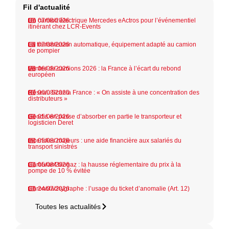
Fil d'actualité
Un camion électrique Mercedes eActros pour l’événementiel
07/08/2026
itinérant chez LCR-Events
La transmission automatique, équipement adapté au camion
07/08/2026
de pompier
Ventes de camions 2026 : la France à l’écart du rebond
06/08/2026
européen
Réseau Scania France : « On assiste à une concentration des
06/08/2026
distributeurs »
Geodis en passe d’absorber en partie le transporteur et
05/08/2026
logisticien Deret
Incendies majeurs : une aide financière aux salariés du
05/08/2026
transport sinistrés
Carburant biogaz : la hausse réglementaire du prix à la
05/08/2026
pompe de 10 % évitée
Chronotachygraphe : l’usage du ticket d’anomalie (Art. 12)
24/07/2026
Toutes les actualités