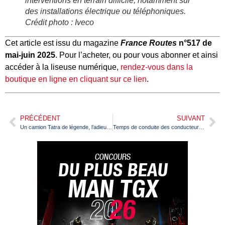
interventions en terrain difficile, notamment sur
des installations électrique ou téléphoniques.
Crédit photo : Iveco
Cet article est issu du magazine
France Routes
n°517 de
mai-juin 2025
. Pour l’acheter, ou pour vous abonner et ainsi
accéder à la liseuse numérique,
rendez-vous dans la
boutique en ligne en cliquant sur ce lien
.
PRÉCÉDENT
SUIVANT
Un camion Tatra de légende, l’adieu au T 815
Temps de conduite des conducteurs routiers : de fausses informations circulent !