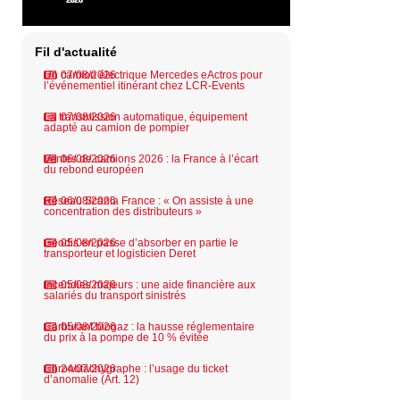
Fil d'actualité
Un camion électrique Mercedes eActros pour
07/08/2026
l’événementiel itinérant chez LCR-Events
La transmission automatique, équipement
07/08/2026
adapté au camion de pompier
Ventes de camions 2026 : la France à l’écart
06/08/2026
du rebond européen
Réseau Scania France : « On assiste à une
06/08/2026
concentration des distributeurs »
Geodis en passe d’absorber en partie le
05/08/2026
transporteur et logisticien Deret
Incendies majeurs : une aide financière aux
05/08/2026
salariés du transport sinistrés
Carburant biogaz : la hausse réglementaire
05/08/2026
du prix à la pompe de 10 % évitée
Chronotachygraphe : l’usage du ticket
24/07/2026
d’anomalie (Art. 12)