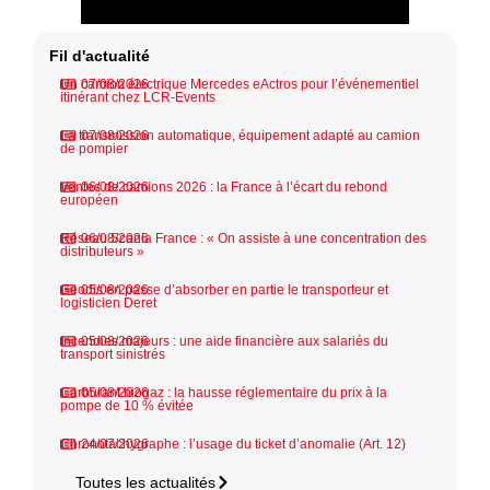
Fil d'actualité
Un camion électrique Mercedes eActros pour l’événementiel
07/08/2026
itinérant chez LCR-Events
La transmission automatique, équipement adapté au camion
07/08/2026
de pompier
Ventes de camions 2026 : la France à l’écart du rebond
06/08/2026
européen
Réseau Scania France : « On assiste à une concentration des
06/08/2026
distributeurs »
Geodis en passe d’absorber en partie le transporteur et
05/08/2026
logisticien Deret
Incendies majeurs : une aide financière aux salariés du
05/08/2026
transport sinistrés
Carburant biogaz : la hausse réglementaire du prix à la
05/08/2026
pompe de 10 % évitée
Chronotachygraphe : l’usage du ticket d’anomalie (Art. 12)
24/07/2026
Toutes les actualités