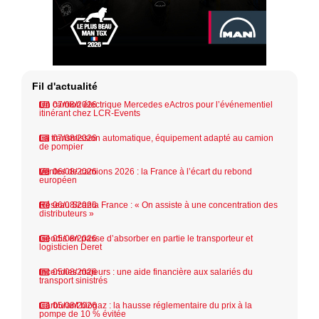
Fil d'actualité
Un camion électrique Mercedes eActros pour l’événementiel
07/08/2026
itinérant chez LCR-Events
La transmission automatique, équipement adapté au camion
07/08/2026
de pompier
Ventes de camions 2026 : la France à l’écart du rebond
06/08/2026
européen
Réseau Scania France : « On assiste à une concentration des
06/08/2026
distributeurs »
Geodis en passe d’absorber en partie le transporteur et
05/08/2026
logisticien Deret
Incendies majeurs : une aide financière aux salariés du
05/08/2026
transport sinistrés
Carburant biogaz : la hausse réglementaire du prix à la
05/08/2026
pompe de 10 % évitée