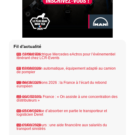
Fil d'actualité
Un camion électrique Mercedes eActros pour l’événementiel
07/08/2026
itinérant chez LCR-Events
La transmission automatique, équipement adapté au camion
07/08/2026
de pompier
Ventes de camions 2026 : la France à l’écart du rebond
06/08/2026
européen
Réseau Scania France : « On assiste à une concentration des
06/08/2026
distributeurs »
Geodis en passe d’absorber en partie le transporteur et
05/08/2026
logisticien Deret
Incendies majeurs : une aide financière aux salariés du
05/08/2026
transport sinistrés