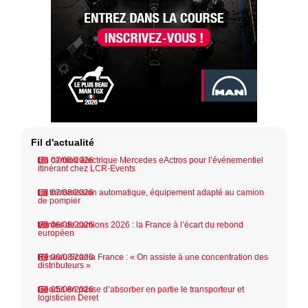
Fil d'actualité
Un camion électrique Mercedes eActros pour l’événementiel
07/08/2026
itinérant chez LCR-Events
La transmission automatique, équipement adapté au camion
07/08/2026
de pompier
Ventes de camions 2026 : la France à l’écart du rebond
06/08/2026
européen
Réseau Scania France : « On assiste à une concentration des
06/08/2026
distributeurs »
Geodis en passe d’absorber en partie le transporteur et
05/08/2026
logisticien Deret