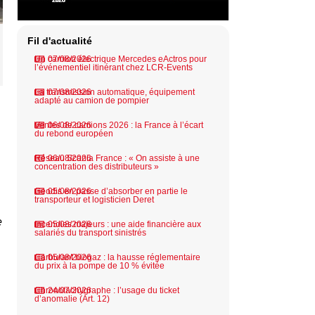
Fil d'actualité
Un camion électrique Mercedes eActros pour
07/08/2026
l’événementiel itinérant chez LCR-Events
La transmission automatique, équipement
07/08/2026
adapté au camion de pompier
Ventes de camions 2026 : la France à l’écart
06/08/2026
du rebond européen
Réseau Scania France : « On assiste à une
06/08/2026
concentration des distributeurs »
Geodis en passe d’absorber en partie le
05/08/2026
transporteur et logisticien Deret
e
Incendies majeurs : une aide financière aux
05/08/2026
salariés du transport sinistrés
Carburant biogaz : la hausse réglementaire
05/08/2026
du prix à la pompe de 10 % évitée
Chronotachygraphe : l’usage du ticket
24/07/2026
d’anomalie (Art. 12)