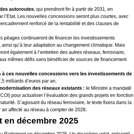
des autoroutes
, qui prendront fin à partir de 2031, en
ar l’Etat. Les nouvelles concessions seront plus courtes, avec
ncadrement renforcé de la rentabilité et des clauses de
es péages continueront de financer les investissements
, ainsi qu’à leur adaptation au changement climatique. Mais
ront également à l’entretien des autres réseaux, ferroviaire,
ce aux mêmes défis sans bénéficier de sources de financement
s à ces nouvelles concessions
vers les investissements de
,5 milliards d’euros par an.
 modernisation des réseaux existants :
le Ministre a mandaté
 (COI) pour actualiser l’évaluation des grands projets en fonction
maturité. S’agissant du réseau ferroviaire, le texte fixera dans la
ar an affecté au réseau à compter de 2028.
t en décembre 2025
é au Parlement en décembre 2025. Un deuxième volet, présenté