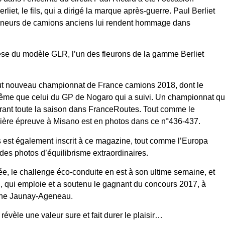
rliet, le fils, qui a dirigé la marque après-guerre. Paul Berliet
tionneurs de camions anciens lui rendent hommage dans
nèse du modèle GLR, l’un des fleurons de la gamme Berliet
out nouveau championnat de France camions 2018, dont le
ême que celui du GP de Nogaro qui a suivi. Un championnat qu
durant toute la saison dans FranceRoutes. Tout comme le
ère épreuve à Misano est en photos dans ce n°436-437.
ss est également inscrit à ce magazine, tout comme l’Europa
 des photos d’équilibrisme extraordinaires.
, le challenge éco-conduite en est à son ultime semaine, et
, qui emploie et a soutenu le gagnant du concours 2017, à
lène Jaunay-Ageneau.
évèle une valeur sure et fait durer le plaisir…