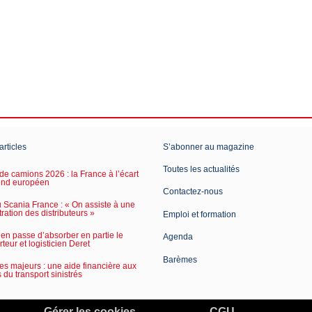
articles
S’abonner au magazine
Toutes les actualités
de camions 2026 : la France à l’écart
ond européen
Contactez-nous
Scania France : « On assiste à une
ration des distributeurs »
Emploi et formation
en passe d’absorber en partie le
Agenda
rteur et logisticien Deret
Barèmes
es majeurs : une aide financière aux
s du transport sinistrés
Gérer les cookies
CGU