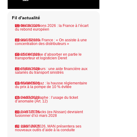
Fil d'actualité
Ventes de camions 2026 : la France à l’écart
06/08/2026
du rebond européen
Réseau Scania France : « On assiste à une
06/08/2026
concentration des distributeurs »
Geodis en passe d’absorber en partie le
05/08/2026
transporteur et logisticien Deret
Incendies majeurs : une aide financière aux
05/08/2026
salariés du transport sinistrés
Carburant biogaz : la hausse réglementaire
05/08/2026
du prix à la pompe de 10 % évitée
Chronotachygraphe : l’usage du ticket
24/07/2026
d’anomalie (Art. 12)
Isuzu et UD Trucks (ex-Nissan) devraient
24/07/2026
fusionner d’ici mars 2028
Au salon IAA 2026, MAN présentera ses
23/07/2026
nouveaux outils d’aide à la conduite