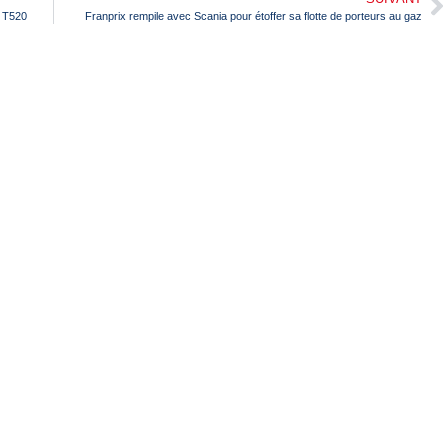
n T520
Franprix rempile avec Scania pour étoffer sa flotte de porteurs au gaz