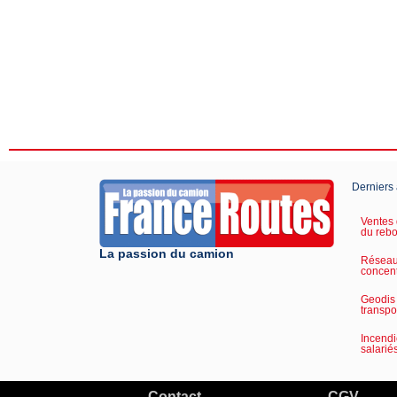
Derniers 
Ventes 
du reb
La passion du camion
Réseau 
concent
Geodis 
transpo
Incendi
salarié
Contact
CGV