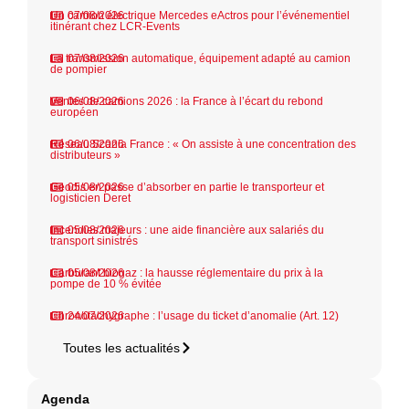
Un camion électrique Mercedes eActros pour l’événementiel
07/08/2026
itinérant chez LCR-Events
La transmission automatique, équipement adapté au camion
07/08/2026
de pompier
Ventes de camions 2026 : la France à l’écart du rebond
06/08/2026
européen
Réseau Scania France : « On assiste à une concentration des
06/08/2026
distributeurs »
Geodis en passe d’absorber en partie le transporteur et
05/08/2026
logisticien Deret
Incendies majeurs : une aide financière aux salariés du
05/08/2026
transport sinistrés
Carburant biogaz : la hausse réglementaire du prix à la
05/08/2026
pompe de 10 % évitée
Chronotachygraphe : l’usage du ticket d’anomalie (Art. 12)
24/07/2026
Toutes les actualités
Agenda