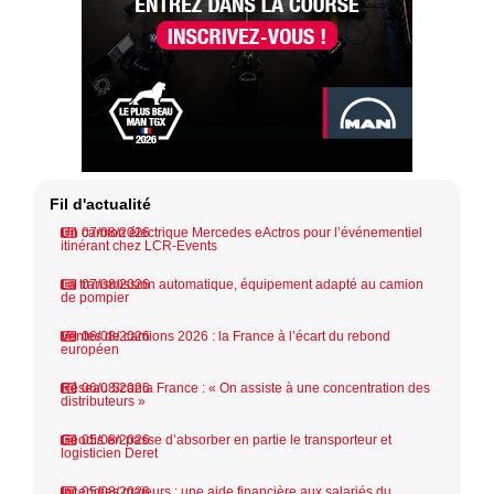
Fil d'actualité
Un camion électrique Mercedes eActros pour l’événementiel
07/08/2026
itinérant chez LCR-Events
La transmission automatique, équipement adapté au camion
07/08/2026
de pompier
Ventes de camions 2026 : la France à l’écart du rebond
06/08/2026
européen
Réseau Scania France : « On assiste à une concentration des
06/08/2026
distributeurs »
Geodis en passe d’absorber en partie le transporteur et
05/08/2026
logisticien Deret
Incendies majeurs : une aide financière aux salariés du
05/08/2026