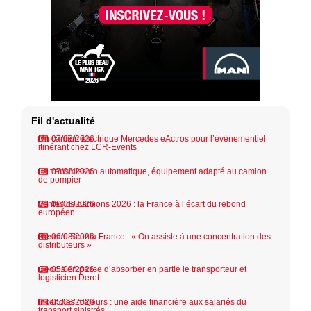
Fil d'actualité
Un camion électrique Mercedes eActros pour l’événementiel
07/08/2026
itinérant chez LCR-Events
La transmission automatique, équipement adapté au camion
07/08/2026
de pompier
Ventes de camions 2026 : la France à l’écart du rebond
06/08/2026
européen
Réseau Scania France : « On assiste à une concentration des
06/08/2026
distributeurs »
Geodis en passe d’absorber en partie le transporteur et
05/08/2026
logisticien Deret
Incendies majeurs : une aide financière aux salariés du
05/08/2026
transport sinistrés