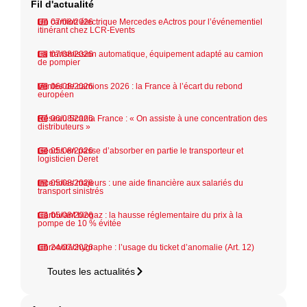
Fil d'actualité
Un camion électrique Mercedes eActros pour l’événementiel
07/08/2026
itinérant chez LCR-Events
La transmission automatique, équipement adapté au camion
07/08/2026
de pompier
Ventes de camions 2026 : la France à l’écart du rebond
06/08/2026
européen
Réseau Scania France : « On assiste à une concentration des
06/08/2026
distributeurs »
Geodis en passe d’absorber en partie le transporteur et
05/08/2026
logisticien Deret
Incendies majeurs : une aide financière aux salariés du
05/08/2026
transport sinistrés
Carburant biogaz : la hausse réglementaire du prix à la
05/08/2026
pompe de 10 % évitée
Chronotachygraphe : l’usage du ticket d’anomalie (Art. 12)
24/07/2026
Toutes les actualités