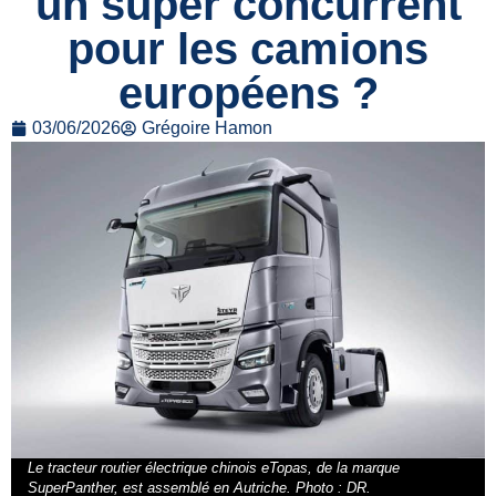
un super concurrent
pour les camions
européens ?
03/06/2026
Grégoire Hamon
Le tracteur routier électrique chinois eTopas, de la marque
SuperPanther, est assemblé en Autriche. Photo : DR.