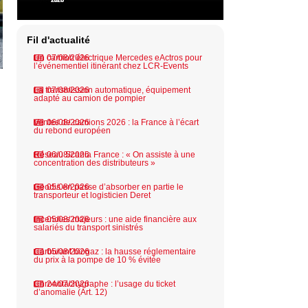
Fil d'actualité
Un camion électrique Mercedes eActros pour
07/08/2026
l’événementiel itinérant chez LCR-Events
La transmission automatique, équipement
07/08/2026
adapté au camion de pompier
Ventes de camions 2026 : la France à l’écart
06/08/2026
du rebond européen
Réseau Scania France : « On assiste à une
06/08/2026
concentration des distributeurs »
Geodis en passe d’absorber en partie le
05/08/2026
transporteur et logisticien Deret
Incendies majeurs : une aide financière aux
05/08/2026
salariés du transport sinistrés
Carburant biogaz : la hausse réglementaire
05/08/2026
du prix à la pompe de 10 % évitée
Chronotachygraphe : l’usage du ticket
24/07/2026
d’anomalie (Art. 12)