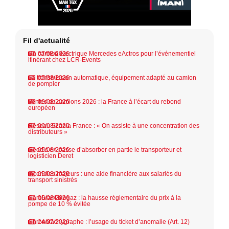
Fil d'actualité
Un camion électrique Mercedes eActros pour l’événementiel
07/08/2026
itinérant chez LCR-Events
La transmission automatique, équipement adapté au camion
07/08/2026
de pompier
Ventes de camions 2026 : la France à l’écart du rebond
06/08/2026
européen
Réseau Scania France : « On assiste à une concentration des
06/08/2026
distributeurs »
Geodis en passe d’absorber en partie le transporteur et
05/08/2026
logisticien Deret
Incendies majeurs : une aide financière aux salariés du
05/08/2026
transport sinistrés
Carburant biogaz : la hausse réglementaire du prix à la
05/08/2026
pompe de 10 % évitée
Chronotachygraphe : l’usage du ticket d’anomalie (Art. 12)
24/07/2026