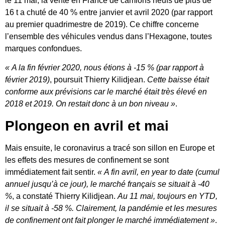
le 11 mai, la vente en France de camions neufs de plus de
16 t a chuté de 40 % entre janvier et avril 2020 (par rapport
au premier quadrimestre de 2019). Ce chiffre concerne
l’ensemble des véhicules vendus dans l’Hexagone, toutes
marques confondues.
« A la fin février 2020, nous étions à -15 % (par rapport à
février 2019)
, poursuit Thierry Kilidjean.
Cette baisse était
conforme aux prévisions car le marché était très élevé en
2018 et 2019. On restait donc à un bon niveau »
.
Plongeon en avril et mai
Mais ensuite, le coronavirus a tracé son sillon en Europe et
les effets des mesures de confinement se sont
immédiatement fait sentir.
« A fin avril, en year to date (cumul
annuel jusqu’à ce jour), le marché français se situait à -40
%
, a constaté Thierry Kilidjean.
Au 11 mai, toujours en YTD,
il se situait à -58 %. Clairement, la pandémie et les mesures
de confinement ont fait plonger le marché immédiatement »
.