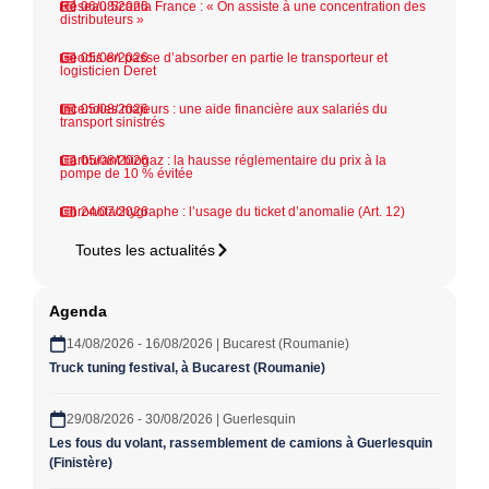
Réseau Scania France : « On assiste à une concentration des
06/08/2026
distributeurs »
Geodis en passe d’absorber en partie le transporteur et
05/08/2026
logisticien Deret
Incendies majeurs : une aide financière aux salariés du
05/08/2026
transport sinistrés
Carburant biogaz : la hausse réglementaire du prix à la
05/08/2026
pompe de 10 % évitée
Chronotachygraphe : l’usage du ticket d’anomalie (Art. 12)
24/07/2026
Toutes les actualités
Agenda
14/08/2026 - 16/08/2026 | Bucarest (Roumanie)
Truck tuning festival, à Bucarest (Roumanie)
29/08/2026 - 30/08/2026 | Guerlesquin
Les fous du volant, rassemblement de camions à Guerlesquin
(Finistère)