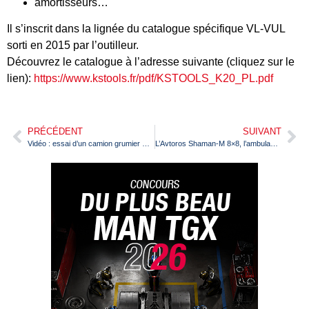
amortisseurs…
Il s’inscrit dans la lignée du catalogue spécifique VL-VUL
sorti en 2015 par l’outilleur.
Découvrez le catalogue à l’adresse suivante (cliquez sur le
lien):
https://www.kstools.fr/pdf/KSTOOLS_K20_PL.pdf
PRÉCÉDENT
SUIVANT
Vidéo : essai d’un camion grumier Scania R 650 bientôt dans FranceRoutes
L’Avtoros Shaman-M 8×8, l’ambulance de l’extrême