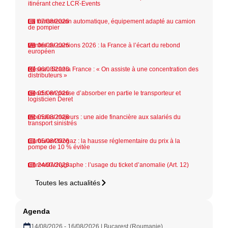
itinérant chez LCR-Events
La transmission automatique, équipement adapté au camion
07/08/2026
de pompier
Ventes de camions 2026 : la France à l’écart du rebond
06/08/2026
européen
Réseau Scania France : « On assiste à une concentration des
06/08/2026
distributeurs »
Geodis en passe d’absorber en partie le transporteur et
05/08/2026
logisticien Deret
Incendies majeurs : une aide financière aux salariés du
05/08/2026
transport sinistrés
Carburant biogaz : la hausse réglementaire du prix à la
05/08/2026
pompe de 10 % évitée
Chronotachygraphe : l’usage du ticket d’anomalie (Art. 12)
24/07/2026
Toutes les actualités
Agenda
14/08/2026 - 16/08/2026 | Bucarest (Roumanie)