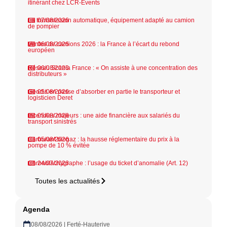
itinérant chez LCR-Events
La transmission automatique, équipement adapté au camion
07/08/2026
de pompier
Ventes de camions 2026 : la France à l’écart du rebond
06/08/2026
européen
Réseau Scania France : « On assiste à une concentration des
06/08/2026
distributeurs »
Geodis en passe d’absorber en partie le transporteur et
05/08/2026
logisticien Deret
Incendies majeurs : une aide financière aux salariés du
05/08/2026
transport sinistrés
Carburant biogaz : la hausse réglementaire du prix à la
05/08/2026
pompe de 10 % évitée
Chronotachygraphe : l’usage du ticket d’anomalie (Art. 12)
24/07/2026
Toutes les actualités
Agenda
08/08/2026 | Ferté-Hauterive