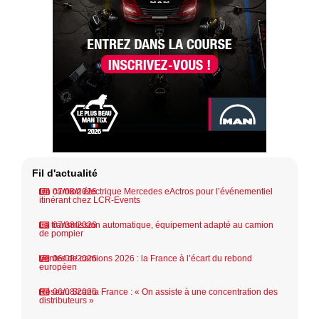
Fil d'actualité
Un camion électrique Mercedes eActros pour l’événementiel
07/08/2026
itinérant chez LCR-Events
La transmission automatique, équipement adapté au camion
07/08/2026
de pompier
Ventes de camions 2026 : la France à l’écart du rebond
06/08/2026
européen
Réseau Scania France : « On assiste à une concentration des
06/08/2026
distributeurs »