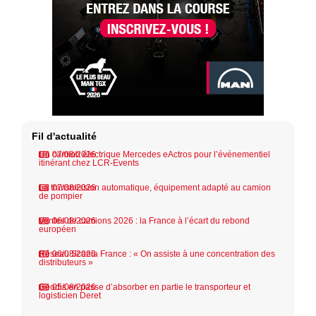
Fil d'actualité
Un camion électrique Mercedes eActros pour l’événementiel
07/08/2026
itinérant chez LCR-Events
La transmission automatique, équipement adapté au camion
07/08/2026
de pompier
Ventes de camions 2026 : la France à l’écart du rebond
06/08/2026
européen
Réseau Scania France : « On assiste à une concentration des
06/08/2026
distributeurs »
Geodis en passe d’absorber en partie le transporteur et
05/08/2026
logisticien Deret