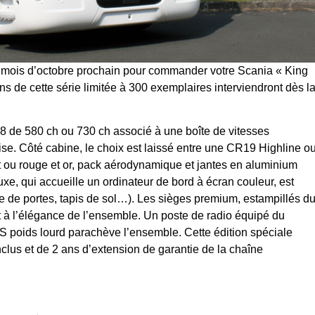
au mois d’octobre prochain pour commander votre Scania « King
ns de cette série limitée à 300 exemplaires interviendront dès l
V8 de 580 ch ou 730 ch associé à une boîte de vitesses
Côté cabine, le choix est laissé entre une CR19 Highline o
nt ou rouge et or, pack aérodynamique et jantes en aluminium
uxe, qui accueille un ordinateur de bord à écran couleur, est
ture de portes, tapis de sol…). Les sièges premium, estampillés d
t à l’élégance de l’ensemble. Un poste de radio équipé du
S poids lourd parachève l’ensemble. Cette édition spéciale
clus et de 2 ans d’extension de garantie de la chaîne