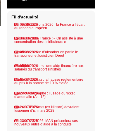
Fil d'actualité
Ventes de camions 2026 : la France à l’écart
06/08/2026
du rebond européen
a
Réseau Scania France : « On assiste à une
06/08/2026
concentration des distributeurs »
Geodis en passe d’absorber en partie le
05/08/2026
transporteur et logisticien Deret
u
Incendies majeurs : une aide financière aux
05/08/2026
salariés du transport sinistrés
Carburant biogaz : la hausse réglementaire
05/08/2026
u
du prix à la pompe de 10 % évitée
Chronotachygraphe : l’usage du ticket
24/07/2026
d’anomalie (Art. 12)
Isuzu et UD Trucks (ex-Nissan) devraient
24/07/2026
fusionner d’ici mars 2028
Au salon IAA 2026, MAN présentera ses
23/07/2026
nouveaux outils d’aide à la conduite